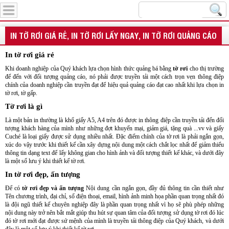
Menu
IN TỜ RƠI GIÁ RẺ, IN TỜ RƠI LẤY NGAY, IN TỜ RƠI QUẢNG CÁO
In tờ rơi giá rẻ
Khi doanh nghiệp của Quý khách lựa chọn hình thức quảng bá bằng
tờ rơi
cho thị trường
để đến với đối tượng quảng cáo, nó phải được truyền tải một cách trọn vẹn thông điệp
chính của doanh nghiệp cần truyền đạt để hiệu quả quảng cáo đạt cao nhất khi lựa chọn in
tờ rơi, tờ gấp.
Tờ rơi là gì
Là một bản in thường là khổ giấy A5, A4 trên đó được in thông điệp cần truyền tải đến đối
tượng khách hàng của mình như những đợt khuyến mại, giảm giá, tặng quà ...vv và giấy
Cuché là loại giấy được sử dụng nhiều nhất. Đặc điểm chính của tờ rơi là phải ngắn gọn,
xúc do vậy trước khi thiết kế cần xây dựng nội dung một cách chắt lọc nhất để giảm thiểu
thông tin dạng text để lấy không gian cho hình ảnh và đối tượng thiết kế khác, và dưới đây
là một số lưu ý khi thiết kế tờ rơi.
In tờ rơi đẹp, ấn tượng
Để có
tờ rơi đẹp và ấn tượng
Nội dung cần ngắn gọn, đầy đủ thông tin cần thiết như
Tên chương trình, đại chỉ, số điện thoại, email, hình ảnh minh họa phần quan trọng nhất đó
là đội ngũ thiết kế chuyên nghiệp đây là phần quan trọng nhất vì họ sẽ phù phép những
nội dung này trở nên bắt mắt giúp thu hút sự quan tâm của đối tượng sử dụng tờ rơi đó lúc
đó tờ rơi mới đạt được sứ mệnh của mình là truyền tải thông điệp của Quý khách, và dưới