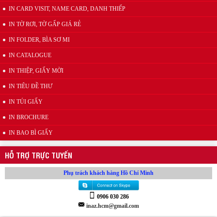
IN CARD VISIT, NAME CARD, DANH THIẾP
IN TỜ RƠI, TỜ GẤP GIÁ RẺ
Móc nhựa treo mẫu vải, móc nhựa sample hanger
IN FOLDER, BÌA SƠ MI
IN CATALOGUE
IN THIỆP, GIẤY MỜI
IN TIÊU ĐỀ THƯ
IN TÚI GIẤY
IN BROCHURE
IN BAO BÌ GIẤY
Sample hanger, Bảng treo mẫu vải
HỖ TRỢ TRỰC TUYẾN
Phụ trách khách hàng Hồ Chí Minh
0906 030 286
inaz.hcm@gmail.com