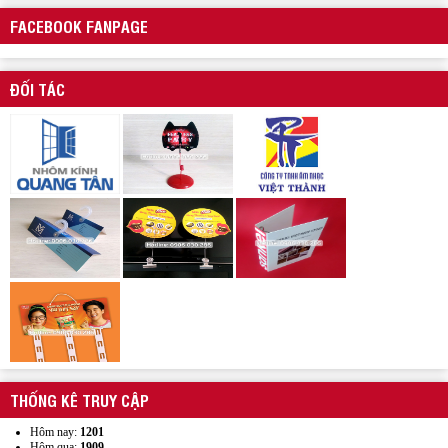
FACEBOOK FANPAGE
ĐỐI TÁC
Kẹp quảng cáo thân nhựa PVC
Wobbler quảng cáo để bàn 2 thân
THỐNG KÊ TRUY CẬP
Hôm nay:
1201
Hôm qua:
1909