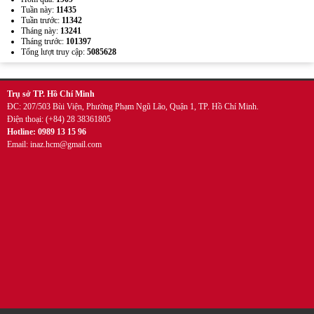
Tuần này:
11435
Tuần trước:
11342
Tháng này:
13241
Tháng trước:
101397
Tổng lượt truy cập:
5085628
Trụ sở TP. Hồ Chí Minh
ĐC: 207/503 Bùi Viện, Phường Phạm Ngũ Lão, Quận 1, TP. Hồ Chí Minh.
Điện thoại: (+84) 28 38361805
Hotline: 0989 13 15 96
Email: inaz.hcm@gmail.com