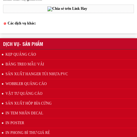
Các dịch vụ khác:
Kẹp quảng cáo thân nhựa PVC
DỊCH VỤ- SẢN PHẨM
KẸP QUẢNG CÁO
BẢNG TREO MẪU VẢI
SẢN XUẤT HANGER TÚI NHỰA PVC
WOBBLER QUẢNG CÁO
VẬT TƯ QUẢNG CÁO
Wobbler quảng cáo để bàn 2 thân
SẢN XUẤT HỘP BÌA CỨNG
IN TEM NHÃN DECAL
IN POSTER
IN PHONG BÌ THƯ GIÁ RẺ