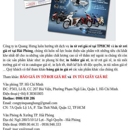
Mẫu kẹp lò xo inox quảng cáo
Công ty in Quang Hưng luôn hướng tới dịch vụ
in tờ rơi giá rẻ tại TPHCM
và
in tờ rơi
giá rẻ tại Hải Phòng
, chúng tôi luôn nỗ lực hoàn thiện sản phẩm với những tiêu chí khắt
khe nhất để cho ra những sản phẩm chất lượng cao cả về thẩm mỹ ngoài ra chúng tôi còn
in các sản phẩm khác như: in phong bì thư,
in folder giá rẻ
, in tờ rơi giá rẻ, in túi môi
trường giá rẻ và in catalogue giá rẻ, in lịch tết, thiết kế lịch tết độc quyền, in túi nilon giá rẻ
... Quý khách có thể tham khảo
bảng giá in giá rẻ
các sản phẩm khác của chúng tôi.
Tham khảo:
BÁO GIÁ IN TỜ RƠI GIÁ RẺ
và
IN T
ÚI GIẤY GIÁ RẺ
Văn phòng TP. Hồ Chí Minh
ĐC: P503, Lô B, CC 207 Bùi Viện, Phường Phạm Ngũ Lão, Quận 1, Hồ Chí Minh.
Điện thoại:(+84) 8 38361805
Hotline: 0906 030 286
Email: congtyinquanghung@gmail.com
Wobbler đế nhựa
CN: 7A Quốc Lộ 1A, P. Tân Thới Nhất, Quận 12, TP.HCM
Văn Phòng & Xưởng TP. Hải Phòng
Địa chỉ: Ngõ 280/5/10 Lê Lợi - Ngô Quyền - Hải Phòng.
Điện thoại: 0989.00.44.31 - 0936.946.333
Email: inaz.vn@gmail.com