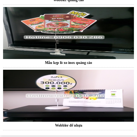
Mẫu kẹp lò xo inox quảng cáo
Wobbler đế nhựa