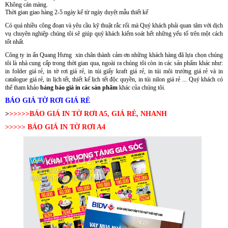
Không cán màng.
Thời gian giao hàng 2-5 ngày kể từ ngày duyệt mẫu thiết kế
Có quá nhiều công đoạn và yêu cầu kỹ thuật rắc rối mà Quý khách phải quan tâm với dịch
vụ chuyên nghiệp chúng tôi sẽ giúp quý khách kiểm soát hết những yếu tố trên một cách
tốt nhất.
Công ty in ấn Quang Hưng xin chân thành cảm ơn những khách hàng đã lựa chọn chúng
tôi là nhà cung cấp trong thời gian qua, ngoài ra chúng tôi còn in các sản phẩm khác như:
in folder giá rẻ, in tờ rơi giá rẻ, in túi giấy kraft giá rẻ, in túi môi trường giá rẻ và in
catalogue giá rẻ, in lịch tết, thiết kế lịch tết độc quyền, in túi nilon giá rẻ ... Quý khách có
thể tham khảo
bảng báo giá in các sản phẩm
khác của chúng tôi.
BÁO GIÁ TỜ RƠI GIÁ RẺ
>
>>>>>BÁO GIÁ IN TỜ RƠI A5, GIÁ RẺ, NHANH
>>>>> BÁO GIÁ IN TỜ RƠI A4