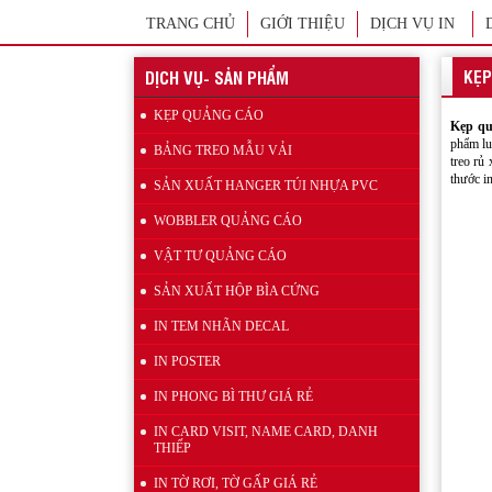
TRANG CHỦ
GIỚI THIỆU
DỊCH VỤ IN
KẸP
DỊCH VỤ- SẢN PHẨM
KẸP QUẢNG CÁO
Kẹp qu
phẩm lu
Wobbler quảng cáo
BẢNG TREO MẪU VẢI
treo rủ
thước i
SẢN XUẤT HANGER TÚI NHỰA PVC
WOBBLER QUẢNG CÁO
VẬT TƯ QUẢNG CÁO
SẢN XUẤT HỘP BÌA CỨNG
IN TEM NHÃN DECAL
IN POSTER
Mẫu kẹp lò xo inox quảng cáo
IN PHONG BÌ THƯ GIÁ RẺ
IN CARD VISIT, NAME CARD, DANH
THIẾP
IN TỜ RƠI, TỜ GẤP GIÁ RẺ