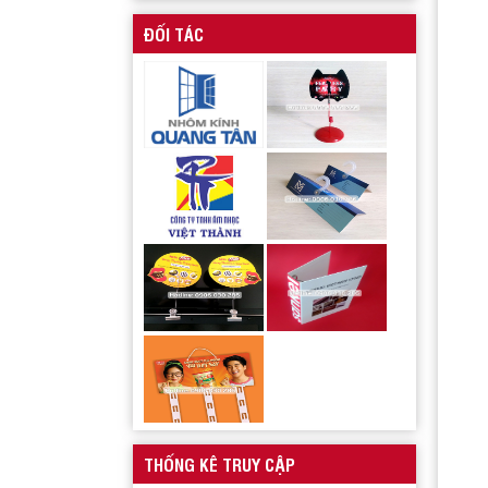
ĐỐI TÁC
Wobbler quảng cáo
Mẫu kẹp lò xo inox quảng cáo
THỐNG KÊ TRUY CẬP