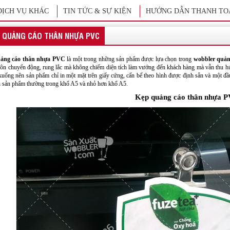
DỊCH VỤ KHÁC
TIN TỨC & SỰ KIỆN
HƯỚNG DẪN THANH TO
 QUẢNG CÁO THÂN NHỰA PVC
ảng cáo thân nhựa PVC
là một trong những sản phẩm được lựa chọn trong
wobbler quản
ôn chuyển động, rung lắc mà không chiếm diện tích làm vướng đến khách hàng mà vẫn thu h
 xuống nên sản phẩm chỉ in một mặt trên giấy cứng, cấn bế theo hình được định sẵn và một đầu
n sản phẩm thường trong khổ A5 và nhỏ hơn khổ A5.
Kẹp quảng cáo thân nhựa 