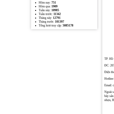
Hôm nay:
751
Hôm qua:
1909
Tuần này:
10985
Tuần trước:
11342
Tháng này:
12791
Tháng trước:
101397
Tổng lượt truy cập:
5085178
Wobbler đế nhựa
TP. Hồ
ĐC: 20
Điện th
Hotline
Email: 
Kẹp quảng cáo thân nhựa PVC
Ngoài 
bày sản
nhựa, H