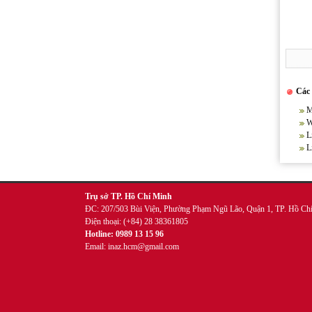
Wobbler quảng cáo để bàn 2 thân
Các 
M
W
L
L
Trụ sở TP. Hồ Chí Minh
ĐC: 207/503 Bùi Viện, Phường Phạm Ngũ Lão, Quận 1, TP. Hồ Ch
Điện thoại: (+84) 28 38361805
Hotline: 0989 13 15 96
Email: inaz.hcm@gmail.com