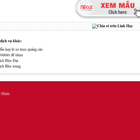
dịch vụ khác:
ẫu kẹp lò xo inox quảng cáo
obbler đế nhựa
ịch Bloc Đại
ịch Bloc trung
í Minh.