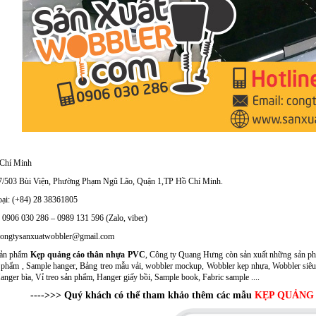
 Chí Minh
7/503 Bùi Viện, Phường Phạm Ngũ Lão, Quận 1,TP Hồ Chí Minh.
oại: (+84) 28 38361805
: 0906 030 286 – 0989 131 596 (Zalo, viber)
congtysanxuatwobbler@gmail.com
sản phẩm
Kẹp quảng cáo thân nhựa PVC
, Công ty Quang Hưng còn sản xuất những sản ph
 phẩm , Sample hanger, Bảng treo mẫu vải, wobbler mockup, Wobbler kẹp nhựa, Wobbler siêu
anger bìa, Vỉ treo sản phẩm, Hanger giấy bồi, Sample book, Fabric sample ....
---->>> Quý khách có thể tham khảo thêm các mẫu
KẸP QUẢNG