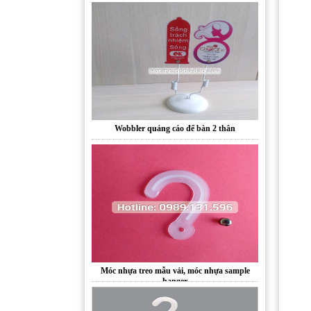
Wobbler quảng cáo để bàn 2 thân
Móc nhựa treo mẫu vải, móc nhựa sample
hanger