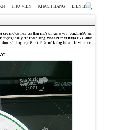
ÁN
THƯ VIỆN
KHÁCH HÀNG
LIÊN HỆ
g cáo
nhờ độ mềm của thân nhựa khi gắn ở vị trí đông người, sản
út được sự chú ý của khách hàng.
Wobbler thân nhựa PVC
được
 được sử dụng kẹp nên rất dễ lắp mà không bị hạn chế vị trí, kích
PVC