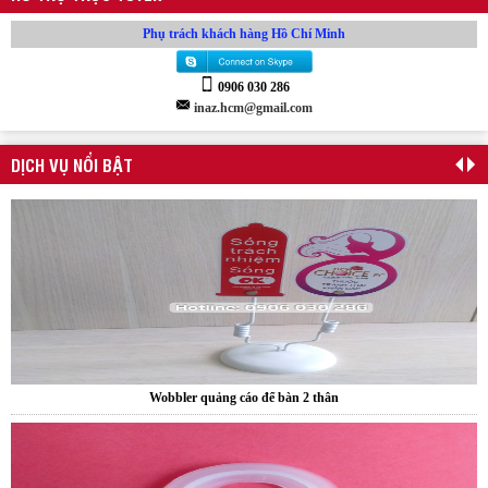
Phụ trách khách hàng Hồ Chí Minh
0906 030 286
inaz.hcm@gmail.com
DỊCH VỤ NỔI BẬT
Kẹp quảng cáo thân nhựa PVC
Wobbler quảng cáo để bàn 2 thân