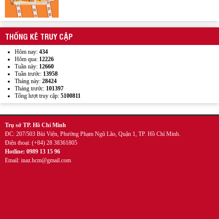
Wobbler quảng cáo
THỐNG KÊ TRUY CẬP
Hôm nay:
434
Hôm qua:
12226
Tuần này:
12660
Tuần trước:
13958
Tháng này:
28424
Tháng trước:
101397
Tổng lượt truy cập:
5100811
Mẫu kẹp lò xo inox quảng cáo
Trụ sở TP. Hồ Chí Minh
ĐC: 207/503 Bùi Viện, Phường Phạm Ngũ Lão, Quận 1, TP. Hồ Chí Minh.
Điện thoại: (+84) 28 38361805
Hotline: 0989 13 15 96
Email: inaz.hcm@gmail.com