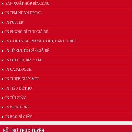
SẢN XUẤT HỘP BÌA CỨNG
IN TEM NHÃN DECAL
IN POSTER
IN PHONG BÌ THƯ GIÁ RẺ
IN CARD VISIT, NAME CARD, DANH THIẾP
IN TỜ RƠI, TỜ GẤP GIÁ RẺ
Mẫu kẹp lò xo inox quảng cáo
IN FOLDER, BÌA SƠ MI
IN CATALOGUE
IN THIỆP, GIẤY MỜI
IN TIÊU ĐỀ THƯ
IN TÚI GIẤY
IN BROCHURE
IN BAO BÌ GIẤY
Wobbler đế nhựa
HỖ TRỢ TRỰC TUYẾN