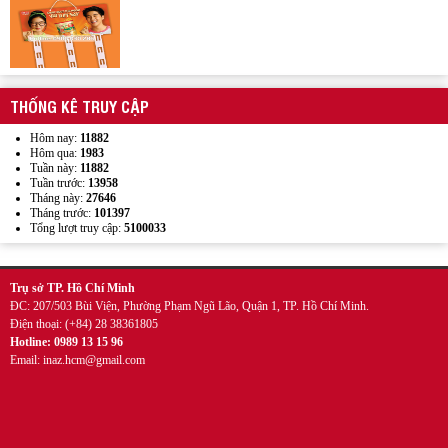
THỐNG KÊ TRUY CẬP
Mẫu kẹp lò xo inox quảng cáo
Hôm nay:
11882
Hôm qua:
1983
Tuần này:
11882
Tuần trước:
13958
Tháng này:
27646
Tháng trước:
101397
Tổng lượt truy cập:
5100033
Trụ sở TP. Hồ Chí Minh
ĐC: 207/503 Bùi Viện, Phường Phạm Ngũ Lão, Quận 1, TP. Hồ Chí Minh.
Điện thoại: (+84) 28 38361805
Hotline: 0989 13 15 96
Wobbler đế nhựa
Email: inaz.hcm@gmail.com