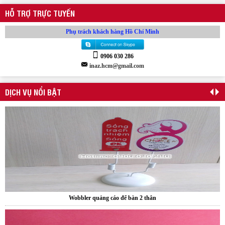
HỖ TRỢ TRỰC TUYẾN
Kẹp quảng cáo thân nhựa PVC
Phụ trách khách hàng Hồ Chí Minh
0906 030 286
inaz.hcm@gmail.com
DỊCH VỤ NỔI BẬT
Wobbler quảng cáo để bàn 2 thân