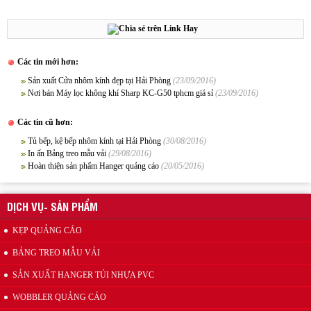
Các tin mới hơn:
Sản xuất Cửa nhôm kính đẹp tại Hải Phòng
(23/09/2016)
Xưởng sản xuất hanger túi nhựa pvc quảng cáo sản phẩm
Nơi bán Máy lọc không khí Sharp KC-G50 tphcm giá sỉ
(23/09/2016)
Các tin cũ hơn:
Tủ bếp, kệ bếp nhôm kính tại Hải Phòng
(30/08/2016)
In ấn Bảng treo mẫu vải
(29/08/2016)
Hoàn thiện sản phẩm Hanger quảng cáo
(20/05/2016)
DỊCH VỤ- SẢN PHẨM
Wobbler quảng cáo
KẸP QUẢNG CÁO
BẢNG TREO MẪU VẢI
SẢN XUẤT HANGER TÚI NHỰA PVC
WOBBLER QUẢNG CÁO