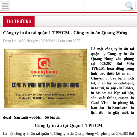
Menu
THỊ TRƯỜNG
Công ty in ấn tại quận 1 TPHCM - Công ty in ấn Quang Hưng
Đăng lúc 14:52:38 ngày 10/09/2016 | Lượt xem 6377
Là một công ty in ấn tại
quận 1, Công ty in ấn
Quang Hưng văn phòng
tại 503/207 Bùi Viện
TPHCM, hoạt động trong
lĩnh vực thiết kế in ấn -
Chuyên in bao bì, in lịch
tết, in sổ tay, in catalogue,
in tờ rơi, tờ gấp - in Folder,
in bìa sơ mi, Kẹp tài liệu,
sản xuất thùng carton. in
Card Visit - in phong bì,
bao thư - in Brochure - in
lịch tết - in giấy mời, in
decal - Sản xuất wobbler - Sổ bìa da.
Công ty in ấn tại Quận 1 TPHCM
Là một
công ty in ấn tại quận 1
, Công ty in ấn Quang Hưng văn phòng tại 207/503 Bùi