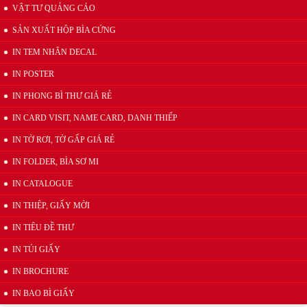
VẬT TƯ QUẢNG CÁO
SẢN XUẤT HỘP BÌA CỨNG
IN TEM NHÃN DECAL
Mẫu kẹp lò xo inox quảng cáo
IN POSTER
IN PHONG BÌ THƯ GIÁ RẺ
IN CARD VISIT, NAME CARD, DANH THIẾP
IN TỜ RƠI, TỜ GẤP GIÁ RẺ
IN FOLDER, BÌA SƠ MI
IN CATALOGUE
Wobbler đế nhựa
IN THIỆP, GIẤY MỜI
IN TIÊU ĐỀ THƯ
IN TÚI GIẤY
IN BROCHURE
IN BAO BÌ GIẤY