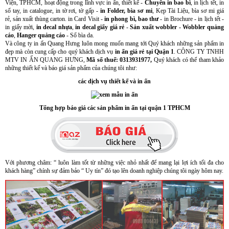
Viện, TPHCM, hoạt động trong lĩnh vực in ấn, thiết kế -
Chuyên in bao bì
, in lịch tết, in
sổ tay, in catalogue, in tờ rơi, tờ gấp -
in Folder, bìa sơ mi
, Kẹp Tài Liệu, bìa sơ mi giá
rẻ, sản xuất thùng carton. in Card Visit -
in phong bì, bao thư
- in Brochure - in lịch tết -
in giấy mời,
in decal nhựa
,
in decal giấy giá rẻ
-
Sản xuất wobbler - Wobbler quảng
cáo
,
Hanger quảng cáo
- Sổ bìa da.
Và công ty in ấn Quang Hưng luôn mong muốn mang tới Quý khách những sản phẩm in
đẹp mà còn cung cấp cho quý khách dịch vụ
in ấn giá rẻ tại Quận 1
. CÔNG TY TNHH
MTV IN ẤN QUANG HƯNG,
Mã số thuế: 0313931977,
Quý khách có thể tham khảo
những thiết kế và báo giá sản phẩm của chúng tôi như:
các dịch vụ thiết kế và in ấn
Tổng hợp báo giá các sản phẩm in ấn tại quận 1 TPHCM
Với phương châm: “ luôn làm tốt từ những việc nhỏ nhất để mang lại lợi ích tối đa cho
khách hàng” chính sự đảm bảo “ Uy tín” đó tạo lên doanh nghiệp chúng tôi ngày hôm nay.